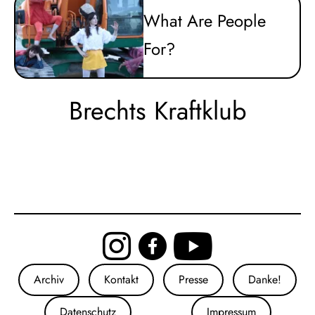
What Are People
For?
Brechts Kraftklub
+
–
Archiv
Kontakt
Presse
Danke!
Datenschutz
Impressum