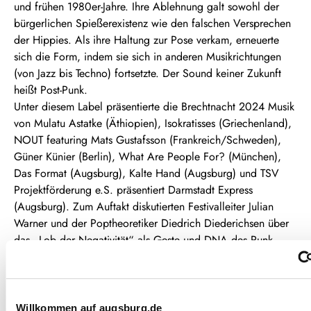
und frühen 1980er-Jahre. Ihre Ablehnung galt sowohl der
bürgerlichen Spießerexistenz wie den falschen Versprechen
der Hippies. Als ihre Haltung zur Pose verkam, erneuerte
sich die Form, indem sie sich in anderen Musikrichtungen
(von Jazz bis Techno) fortsetzte. Der Sound keiner Zukunft
heißt Post-Punk.
Unter diesem Label präsentierte die Brechtnacht 2024 Musik
von Mulatu Astatke (Äthiopien), Isokratisses (Griechenland),
NOUT featuring Mats Gustafsson (Frankreich/Schweden),
Güner Künier (Berlin), What Are People For? (München),
Das Format (Augsburg), Kalte Hand (Augsburg) und TSV
Projektförderung e.S. präsentiert Darmstadt Express
(Augsburg). Zum Auftakt diskutierten Festivalleiter Julian
Warner und der Poptheoretiker Diedrich Diederichsen über
das „Lob der Negativität“ als Geste und DNA des Punk.
1.3.2024, Brechts Kraftklub
Willkommen auf augsburg.de