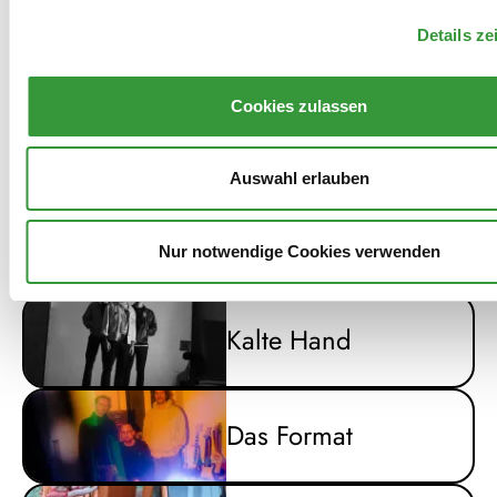
Details ze
NOUT
Cookies zulassen
Mats Gustafsson
Auswahl erlauben
Isokratisses
Nur notwendige Cookies verwenden
Kalte Hand
Das Format