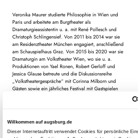
Veronika Maurer studierte Philosophie in Wien und
Paris und arbeitete am Burgtheater als
Dramaturgieassistentin u. a. mit René Pollesch und
Christoph Schlingensief. Von 2011 bis 2014 war sie
am Residenztheater München engagiert, anschließend
am Schauspielhaus Graz. Von 2015 bis 2020 war sie
Dramaturgin am Volkstheater Wien, wo sie u. a.
Produktionen von Yael Ronen, Robert Gerloff und
Jessica Glause betreute und die Diskussionsreihe
„Volkstheatergespräche“ mit Corinna Milborn und
Gästen sowie ein jährliches Festival mit Gastspielen
aus Osteuropa kuratierte. Seit 2020 arbeitet sie als
freie Dramaturgin, u.a. in der freien Szene in Wien mit
Simonida Selimović /Romano Svato und Nina
Kusturica, Imre Lichtenberger Bozoki und Johannes
Willkommen auf augsburg.de
Schrettle sowie mit Jessica Glause für ihre Inszenierung
Dieser Internetauftritt verwendet Cookies für persönliche Ein
„Bayerische Suffragetten“ an den Münchner