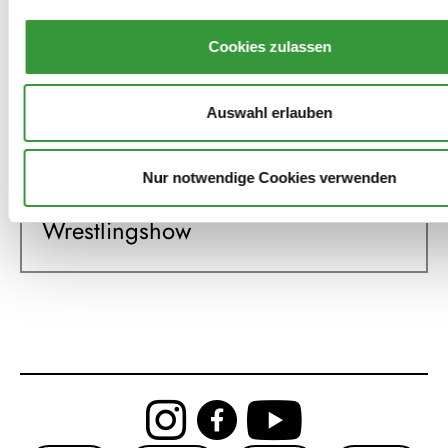
Nana Grinstein (Augsburger
Cookies zulassen
Exilversion)
Auswahl erlauben
2023
Nur notwendige Cookies verwenden
Kampf um Augsburg - Eine
Wrestlingshow