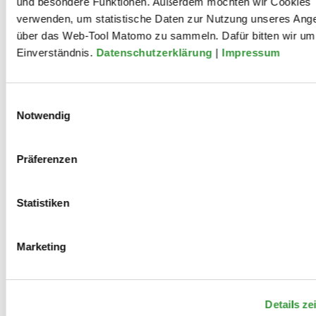
und besondere Funktionen. Außerdem möchten wir Cookies
Kammerspielen. Seit 2022 ist sie zudem Dramaturgin
verwenden, um statistische Daten zur Nutzung unseres Ang
beim Brechtfestival Augsburg.
über das Web-Tool Matomo zu sammeln. Dafür bitten wir um 
Einverständnis.
Datenschutzerklärung
|
Impressum
Mitwirkungen
Einwilligungsauswahl
Notwendig
2025
Präferenzen
Kampf um die Stadt
Statistiken
2024
Marketing
Memoria / Мемория -
Details ze
dokumentarisches Theaterstück von