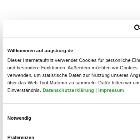
Mitwirkungen
Willkommen auf augsburg.de
2022
Dieser Internetauftritt verwendet Cookies für persönliche Ein
und besondere Funktionen. Außerdem möchten wir Cookies
verwenden, um statistische Daten zur Nutzung unseres Ang
Zoe Beloff: "A Model Family in a
über das Web-Tool Matomo zu sammeln. Dafür bitten wir um 
Model Home" (2015).
Einverständnis.
Datenschutzerklärung
|
Impressum
Filmscreening in englischer
Einwilligungsauswahl
Sprache mit deutschen Untertiteln
Notwendig
Präferenzen