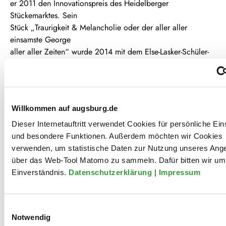
er 2011 den Innovationspreis des Heidelberger
Stückemarktes. Sein
Stück „Traurigkeit & Melancholie oder der aller aller
einsamste George
aller aller Zeiten“ wurde 2014 mit dem Else-Lasker-Schüler-
Dramatikerpreis
ausgezeichnet und 2016 für den Deutschen
Jugendtheaterpreis
nominiert. Die Uraufführung fand im Juni 2015 in Bonn statt.
Willkommen auf augsburg.de
Das gleichnamige Hörspiel wurde 2015 beim
Deutschlandradio Kultur produziert.
Dieser Internetauftritt verwendet Cookies für persönliche Ein
Es folgten Werkaufträge für die Berliner Parkaue/Theater
und besondere Funktionen. Außerdem möchten wir Cookies
Chemnitz
verwenden, um statistische Daten zur Nutzung unseres Ang
und das Frankfurter Regiestudio.
über das Web-Tool Matomo zu sammeln. Dafür bitten wir um 
2016 gewann er mit „Wir trauern um Bonn Park” den
Einverständnis.
Datenschutzerklärung
|
Impressum
Jugendjurypreis
der Essener Autorentage. Mit „Das Knurren der Milchstraße“
Einwilligungsauswahl
gewann er
Notwendig
2017 den 1. Preis des Stückemarktes beim Berliner