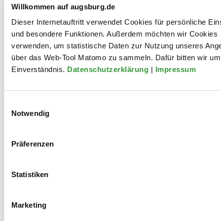
Willkommen auf augsburg.de
Diana Greif ist Rechtsanwältin und Beauftragte für
Diskriminierungsfragen bei der Zentralen
Dieser Internetauftritt verwendet Cookies für persönliche Ein
Antidiskriminierungsstelle der Stadt Augsburg. Nach einem
und besondere Funktionen. Außerdem möchten wir Cookies
gemeinsamen Impuls stellt sie die Grundzüge des AGG vor
verwenden, um statistische Daten zur Nutzung unseres Ang
und weist auf Möglichkeiten sowie kritische
über das Web-Tool Matomo zu sammeln. Dafür bitten wir um 
Problemstellungen aus der Praxis hin: Wo schützt das
Einverständnis.
Datenschutzerklärung
|
Impressum
Recht? Wo findet es seine Grenzen? Und wo kann es sogar
selbst zur Ungerechtigkeit führen?
Zum Abschluss heißt es: Perspektive wechseln mit Identity
Einwilligungsauswahl
Notwendig
Swap! Bei einem interaktiven Bodenspiel erhalten alle
Anwesenden auf Wunsch die Möglichkeit, in eine andere
Rolle zu schlüpfen, Diskriminierung aus ungewohnten
Präferenzen
Blickwinkeln zu erleben – und die eigene Position im Alltag
kritisch zu hinterfragen.
Statistiken
Besetzung
Marketing