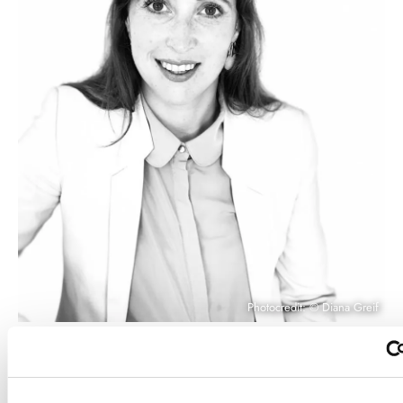
Photocredit: © Diana Greif
Ist Recht immer gerecht? – Denkanstöße zum
Allgemeinen Gleichbehandlungsgesetz (AGG)