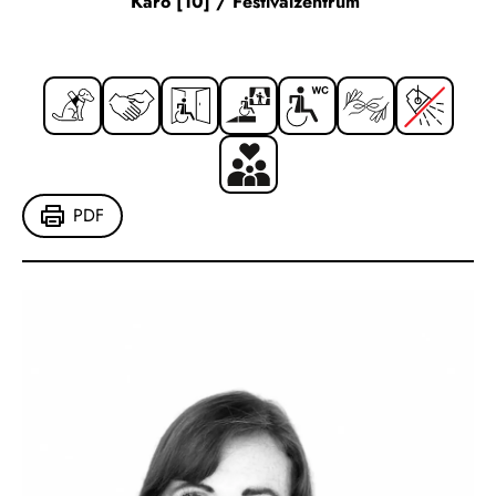
Karo [10] / Festivalzentrum
PDF