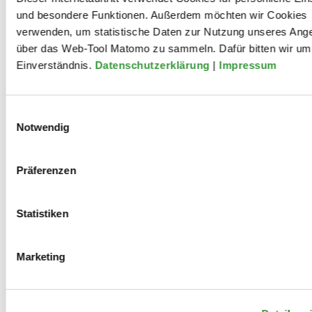
und besondere Funktionen. Außerdem möchten wir Cookies
verwenden, um statistische Daten zur Nutzung unseres Ang
über das Web-Tool Matomo zu sammeln. Dafür bitten wir um 
Einverständnis.
Datenschutzerklärung
|
Impressum
Mitwirkungen
Einwilligungsauswahl
Notwendig
2022
Worldwide Brecht - Beiträge aus
Präferenzen
Beijing
Statistiken
Zhao Yingru: „Orges Blick“. Ein
Marketing
Konzept-Kurzfilm