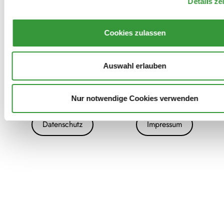
Details ze
Cookies zulassen
Auswahl erlauben
Nur notwendige Cookies verwenden
Archiv
Kontakt
Presse
Danke!
Datenschutz
Impressum