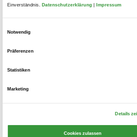
Einverständnis.
Datenschutzerklärung
|
Impressum
Einwilligungsauswahl
Mitwirkungen
Notwendig
Präferenzen
2024
Statistiken
Trainings
Marketing
Details ze
Cookies zulassen