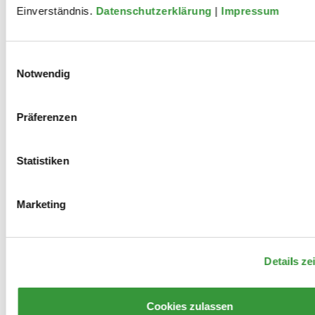
Einverständnis.
Datenschutzerklärung
|
Impressum
Einwilligungsauswahl
Mitwirkungen
Notwendig
Präferenzen
2021
Statistiken
Charlotte Brandi
Marketing
Details ze
Cookies zulassen