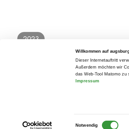
2023
Willkommen auf augsbur
„Say their names – Ein 
Dieser Internetauftritt ve
Außerdem möchten wir Coo
das Web-Tool Matomo zu s
Impressum
Einwilligungsauswahl
Notwendig