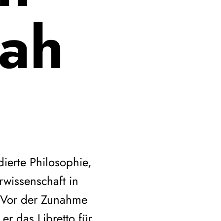
jah
dierte Philosophie,
rwissenschaft in
„Vor der Zunahme
r das Libretto für