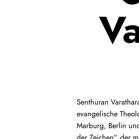
Va
Senthuran Varathara
evangelische Theolo
Marburg, Berlin un
der Zeichen“, der m