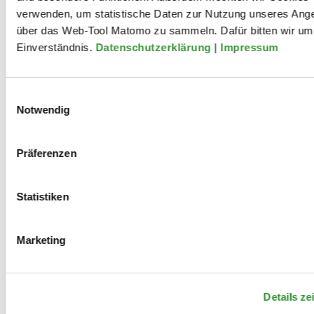
verwenden, um statistische Daten zur Nutzung unseres Ang
über das Web-Tool Matomo zu sammeln. Dafür bitten wir um 
Einverständnis.
Datenschutzerklärung
|
Impressum
Mitwirkungen
Einwilligungsauswahl
Notwendig
2022
Präferenzen
Gymnasium bei St. Stephan feat.
Statistiken
Gitte Haenning: „Die Mutter“
Kantate von Bertolt Brecht und
Marketing
Hanns Eisler
Details ze