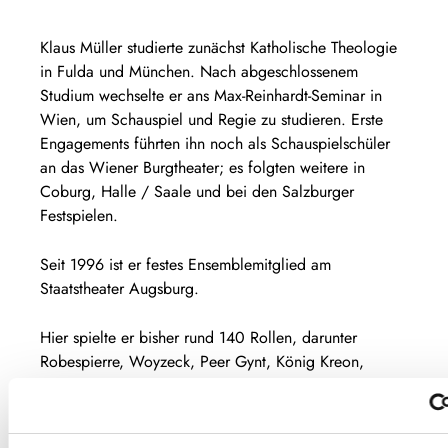
Klaus Müller studierte zunächst Katholische Theologie
in Fulda und München. Nach abgeschlossenem
Studium wechselte er ans Max-Reinhardt-Seminar in
Wien, um Schauspiel und Regie zu studieren. Erste
Engagements führten ihn noch als Schauspielschüler
an das Wiener Burgtheater; es folgten weitere in
Coburg, Halle / Saale und bei den Salzburger
Festspielen.
Seit 1996 ist er festes Ensemblemitglied am
Staatstheater Augsburg.
Hier spielte er bisher rund 140 Rollen, darunter
Robespierre, Woyzeck, Peer Gynt, König Kreon,
Odoardo Galotti, Merlin, Puntila, Dorfrichter Adam,
Theseus / Oberon, König Claudius, den Kommissar
Weber in verschiedenen Folgen des Augsburger