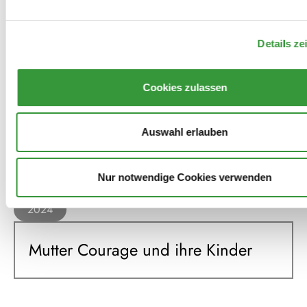
Details ze
Mitwirkungen
Cookies zulassen
2025
Auswahl erlauben
Mutter Courage und ihre Kinder
Nur notwendige Cookies verwenden
2024
Mutter Courage und ihre Kinder