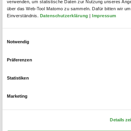
verwenden, um statistische Daten zur Nutzung unseres Ang
über das Web-Tool Matomo zu sammeln. Dafür bitten wir um 
Einverständnis.
Datenschutzerklärung
|
Impressum
Einwilligungsauswahl
Notwendig
Mitwirkungen
Präferenzen
2021
Statistiken
bluespots productions: „Heldin Nr.
Marketing
0“
Details ze