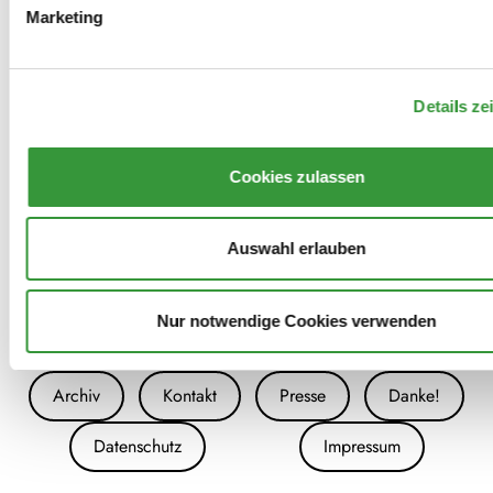
Marketing
Theater Bremen: „Leer/Stand – Der
Brotladen oder: Wem gehört der
Details ze
Stadtraum?“
Cookies zulassen
Auswahl erlauben
Nur notwendige Cookies verwenden
Archiv
Kontakt
Presse
Danke!
Datenschutz
Impressum