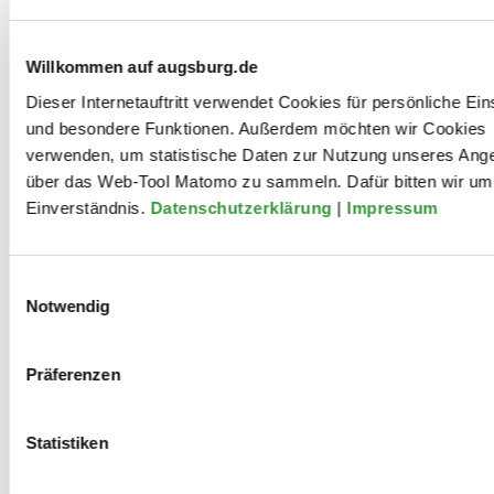
Christian Freund, geboren 1990, schloss ein
Willkommen auf augsburg.de
Masterstudium der Germanistik in Bochum ab, bevor er
Dieser Internetauftritt verwendet Cookies für persönliche Ein
Schauspiel in Leipzig studierte. Bereits vor und
und besondere Funktionen. Außerdem möchten wir Cookies
während des Studiums war er als Schauspieler an
verwenden, um statistische Daten zur Nutzung unseres Ang
verschiedenen Theatern tätig und arbeitete nebenbei
über das Web-Tool Matomo zu sammeln. Dafür bitten wir um 
unter anderem als Lektor, Filmvorführer, Tontechniker
Einverständnis.
Datenschutzerklärung
|
Impressum
und Organist. Von 2017 bis 2020 führte ihn ein
Festengagement ans Schauspielhaus Dortmund, seit
2020 ist er am Theater Bremen engagiert.
Einwilligungsauswahl
Notwendig
Mitwirkungen
Präferenzen
Statistiken
2023