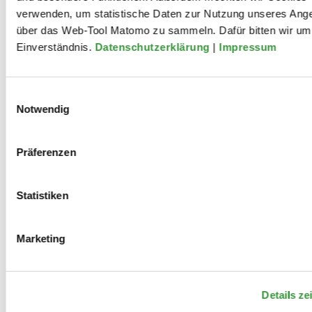
verwenden, um statistische Daten zur Nutzung unseres Ang
über das Web-Tool Matomo zu sammeln. Dafür bitten wir um 
Einverständnis.
Datenschutzerklärung
|
Impressum
Mitwirkungen
Einwilligungsauswahl
Notwendig
2021
Präferenzen
Lina Beckmann & Charly Hübner:
Statistiken
"HelliBert & PandeMia" aus den
Briefen von Helene Weigel und
Marketing
Bertolt Brecht
Details ze