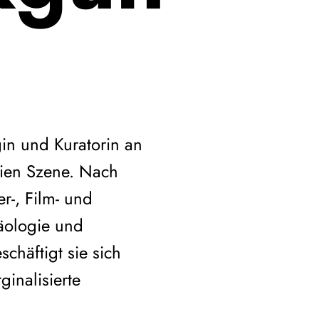
gin und Kuratorin an
eien Szene. Nach
r-, Film- und
äologie und
schäftigt sie sich
inalisierte