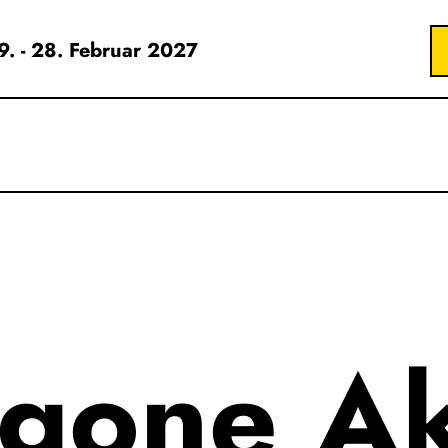
19. - 28. Februar 2027
igone A