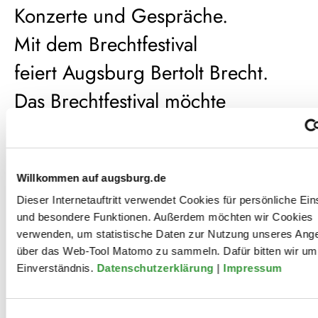
Konzerte und Gespräche.
Mit dem Brechtfestival
feiert Augsburg Bertolt Brecht.
Das Brechtfestival möchte
Menschen zusammen-bringen.
Und die Welt ein bisschen besser
Willkommen auf augsburg.de
machen.
Dieser Internetauftritt verwendet Cookies für persönliche Ein
Das Thema vom Brechtfestival
und besondere Funktionen. Außerdem möchten wir Cookies
verwenden, um statistische Daten zur Nutzung unseres Ang
heißt dieses Jahr:
Alle
.
über das Web-Tool Matomo zu sammeln. Dafür bitten wir um 
Denn dieses Jahr spielt die
Einverständnis.
Datenschutzerklärung
|
Impressum
Inklusion
Einwilligungsauswahl