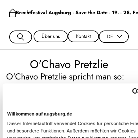
Brechtfestival Augsburg - Save the Date - 19. - 28. 
Über uns
Kontakt
DE
O'Chavo Pretzlie
O'Chavo Pretzlie spricht man so:
Oschawo Prezli.
O'Chavo Pretzlie ist der Name
einer Band.
Willkommen auf augsburg.de
Zu der Band gehören 3 Personen.
Dieser Internetauftritt verwendet Cookies für persönliche Ein
und besondere Funktionen. Außerdem möchten wir Cookies