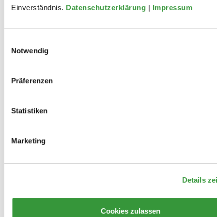
Einverständnis.
Datenschutzerklärung
|
Impressum
Einwilligungsauswahl
Notwendig
Präferenzen
Archiv
Kontakt
Presse
Danke!
Statistiken
Datenschutz
Impressum
Marketing
Details ze
Cookies zulassen