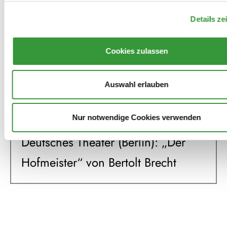
Mutter Courage und ihre Kinder
Details ze
2023
Cookies zulassen
Staatstheater Augsburg: Bier mit
Bert
Auswahl erlauben
2022
Nur notwendige Cookies verwenden
Deutsches Theater (Berlin): „Der
Hofmeister“ von Bertolt Brecht