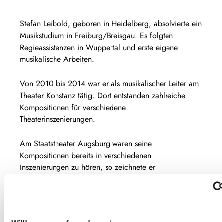
Stefan Leibold, geboren in Heidelberg, absolvierte ein
Musikstudium in Freiburg/Breisgau. Es folgten
Regieassistenzen in Wuppertal und erste eigene
musikalische Arbeiten.
Von 2010 bis 2014 war er als musikalischer Leiter am
Theater Konstanz tätig. Dort entstanden zahlreiche
Kompositionen für verschiedene
Theaterinszenierungen.
Am Staatstheater Augsburg waren seine
Kompositionen bereits in verschiedenen
Inszenierungen zu hören, so zeichnete er
verantwortlich für die Musik bei »Martin Luther &
Thomas Münzer oder Die Einführung der
Buchhaltung«, bei Georg Kaisers Gas-Trilogie und bei
»Der Lechner-Edi schaut ins Paradies«.