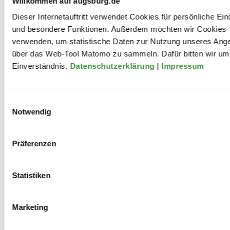
Willkommen auf augsburg.de
Dieser Internetauftritt verwendet Cookies für persönliche Ein
und besondere Funktionen. Außerdem möchten wir Cookies
Aktuelles:
Staatstheater Augsburg (staatstheater-
verwenden, um statistische Daten zur Nutzung unseres Ang
augsburg.de)
über das Web-Tool Matomo zu sammeln. Dafür bitten wir um 
Einverständnis.
Datenschutzerklärung
|
Impressum
Mitwirkungen
Einwilligungsauswahl
Notwendig
2025
Präferenzen
Mutter Courage und ihre Kinder
Statistiken
2024
Marketing