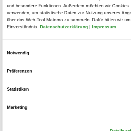
und besondere Funktionen. Außerdem möchten wir Cookies
verwenden, um statistische Daten zur Nutzung unseres Ang
über das Web-Tool Matomo zu sammeln. Dafür bitten wir um 
Einverständnis.
Datenschutzerklärung
|
Impressum
Mitwirkungen
Einwilligungsauswahl
Notwendig
2022
Staatstheater Augsburg: Morgen
Präferenzen
wird auch ein schöner Tag, sagte
Statistiken
die Eintagsfliege. Ein Theaterabend
mit Texten von Thomas Brasch
Marketing
(Uraufführung)
Details ze