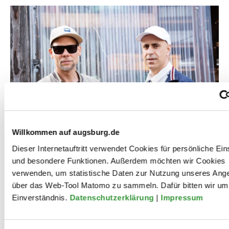
Willkommen auf augsburg.de
Dieser Internetauftritt verwendet Cookies für persönliche Ein
und besondere Funktionen. Außerdem möchten wir Cookies
Murat Güngör ist pädagogischer Mitarbeiter an der
verwenden, um statistische Daten zur Nutzung unseres Ang
Goethe-Universität in Frankfurt, Lehrer, Autor und
über das Web-Tool Matomo zu sammeln. Dafür bitten wir um 
ehemaliger Rapper. Er ist Mitbegründer des
Einverständnis.
Datenschutzerklärung
|
Impressum
antirassistischen Netzwerkes „Kanak Attak” und
verfasste gemeinsam mit Hannes Loh hat das
Sachbuch „Fear of a Kanak Planet – HipHop