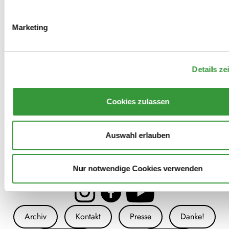
Mitwirkungen
Marketing
2023
Details ze
Impossible Music: Brechtnacht
Cookies zulassen
Auswahl erlauben
Nur notwendige Cookies verwenden
Archiv
Kontakt
Presse
Danke!