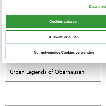
der Stiftung Yehudi Menuhin „Live music now.“
Sie begleitet die Abschlusszeremonie des Projekts
Details ze
"Urban Legends of Oberhausen".
Cookies zulassen
Mitwirkungen
Auswahl erlauben
Nur notwendige Cookies verwenden
2024
Urban Legends of Oberhausen