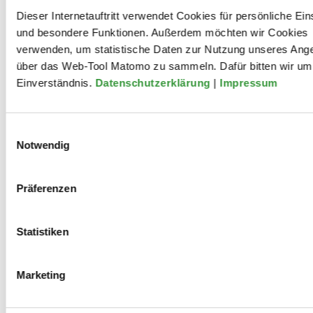
Dieser Internetauftritt verwendet Cookies für persönliche Ein
und besondere Funktionen. Außerdem möchten wir Cookies
verwenden, um statistische Daten zur Nutzung unseres Ang
über das Web-Tool Matomo zu sammeln. Dafür bitten wir um 
Einverständnis.
Datenschutzerklärung
|
Impressum
Einwilligungsauswahl
Notwendig
Lilian Zhou, geboren 1999 in Frankfurt am Main,
erhielt ihren ersten Klavierunterricht mit 6 Jahren.
Momentan studiert sie Klavier in der Klasse von Prof.
Präferenzen
Florian Hölscher an der Hochschule für Musik und
Darstellenden Kunst in Frankfurt am Main. Sie erhielt
zahlreiche Preise bei nationalen Wettbewerben, wie
Statistiken
z.B. dem Bundeswettbewerb „Jugend Musiziert“ und
dem Grotrian-Steinweg Klavierspielwettbewerb.
Marketing
Darüber hinaus wurde sie 2020-2021 durch das
Deutschlandstipendium gefördert und ist Stipendiatin