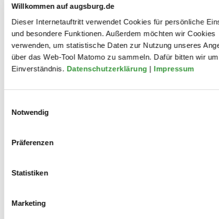
Willkommen auf augsburg.de
Dieser Internetauftritt verwendet Cookies für persönliche Ein
Kilian Bühler ist nach seiner Ausbildung als
und besondere Funktionen. Außerdem möchten wir Cookies
Tontechniker (SAE) als freischaffender Musiker und
verwenden, um statistische Daten zur Nutzung unseres Ang
Musikproduzent tätig. Als Schlagzeuger wirkte er in
über das Web-Tool Matomo zu sammeln. Dafür bitten wir um 
der Produktion „Der Boxer. Die wahre Geschichte des
Einverständnis.
Datenschutzerklärung
|
Impressum
Herzko Haft“ des Jungen Theaters Augsburg mit.
Seitdem verbindet er sein Interesse für technische und
multimediale Inhalte mit der künstlerischen und
Einwilligungsauswahl
kreativen Arbeit auf einer Bühne als Techniker beim
Notwendig
Jungen Theater Augsburg.
Präferenzen
Mitwirkungen
Statistiken
Marketing
2024