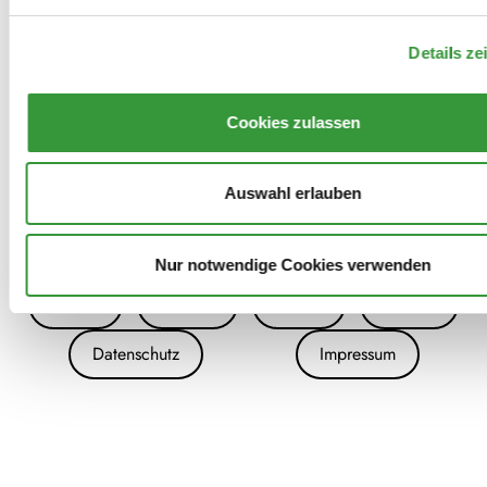
WUUUUUT
Details ze
Cookies zulassen
Auswahl erlauben
Nur notwendige Cookies verwenden
Archiv
Kontakt
Presse
Danke!
Datenschutz
Impressum