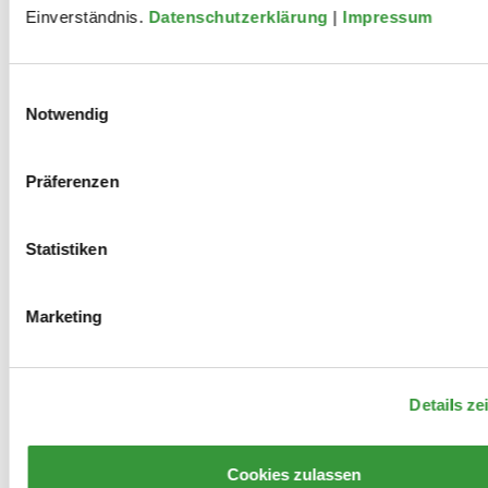
Einverständnis.
Datenschutzerklärung
|
Impressum
Einwilligungsauswahl
Notwendig
Präferenzen
Archiv
Kontakt
Presse
Danke!
Statistiken
Datenschutz
Impressum
Marketing
Details ze
Cookies zulassen