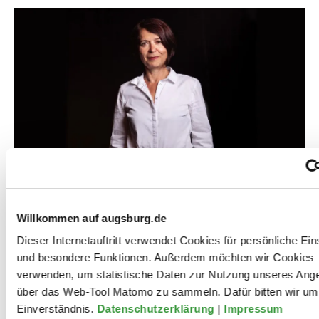
Willkommen auf augsburg.de
Dieser Internetauftritt verwendet Cookies für persönliche Ein
Karla Andrä ist Schauspielerin und Literaturvermittlerin.
und besondere Funktionen. Außerdem möchten wir Cookies
Nach ihrem Studium an der Theaterhochschule in
verwenden, um statistische Daten zur Nutzung unseres Ang
Leipzig folgten Engagements in Dresden, Innsbruck
über das Web-Tool Matomo zu sammeln. Dafür bitten wir um 
und Augsburg. Sie gründete gemeinsam mit dem
Einverständnis.
Datenschutzerklärung
|
Impressum