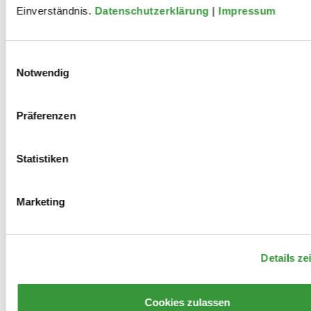
Einverständnis.
Datenschutzerklärung
|
Impressum
Einwilligungsauswahl
Notwendig
Präferenzen
Archiv
Kontakt
Presse
Danke!
Statistiken
Datenschutz
Impressum
Marketing
Details ze
Cookies zulassen