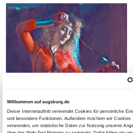
Jessika Khazrik, geboren 1991 in Beirut, lebt in Berlin
und ist Künstlerin, Komponistin, Technologin, Autorin
Willkommen auf augsburg.de
und DJ. Ihre Praxis reicht von Steganografie über
Dieser Internetauftritt verwendet Cookies für persönliche Ein
Performance, maschinelles Lernen, Ökotoxikologie,
und besondere Funktionen. Außerdem möchten wir Cookies
bildende Kunst, Philosophie der Intelligenz bis hin zu
verwenden, um statistische Daten zur Nutzung unseres Ang
Wissenschafts- und Musikgeschichte. Khazrik hat einen
über das Web-Tool Matomo zu sammeln. Dafür bitten wir um 