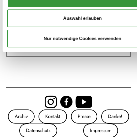
All2gethernow & Okhiogbe
Auswahl erlauben
Omonblanks Omonhinmin: Sound
Nur notwendige Cookies verwenden
Lab for Fluid Ways of Knowing
Archiv
Kontakt
Presse
Danke!
Datenschutz
Impressum