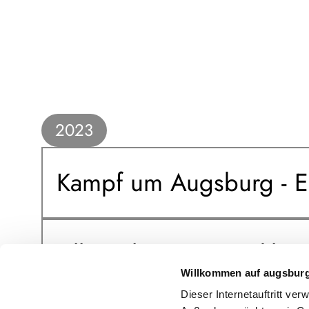
2023
Kampf um Augsburg - E
All2gethernow & Okhio
Willkommen auf augsbur
Ways of Knowing
Dieser Internetauftritt ve