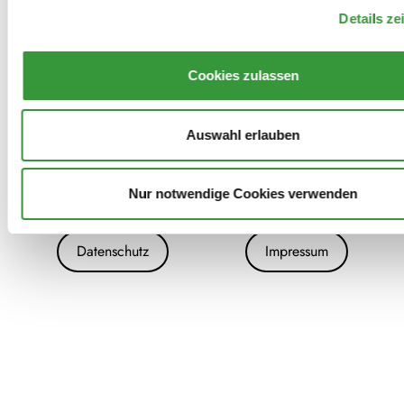
Details ze
Cookies zulassen
Auswahl erlauben
Nur notwendige Cookies verwenden
Archiv
Kontakt
Presse
Danke!
Datenschutz
Impressum