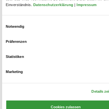
Einverständnis.
Datenschutzerklärung
|
Impressum
Einwilligungsauswahl
Mitwirkungen
Notwendig
Präferenzen
2023
Statistiken
"Festakt zum 125. Geburtstag von
Bertolt Brecht: Bert’s Birthday Bash"
Marketing
Details ze
Cookies zulassen