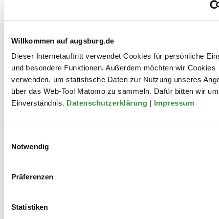
Willkommen auf augsburg.de
Angel Maxine Opoku ist Ghanas erste offene trans
Dieser Internetauftritt verwendet Cookies für persönliche Ein
Musikerin. Ihre musiklische Karriere begann 2020 mit
und besondere Funktionen. Außerdem möchten wir Cookies
der Single „Sweetness (D3d33d3)“. Anschließend
verwenden, um statistische Daten zur Nutzung unseres Ang
veröffentlichte sie "Wo Fie“ zusammen mit Wanlov the
über das Web-Tool Matomo zu sammeln. Dafür bitten wir um 
Kubolor und Sister Deborah. Ihr Song „Kill The Bill“
Einverständnis.
Datenschutzerklärung
|
Impressum
(2021) richtet sich gegen das Anti-LGBT+-Gesetz in
Ghana, das weitreichende Einschnitte in die Rechte
von LGBT+-Personen bedeuten würde. Ihre neueste
Einwilligungsauswahl
Single „Prep“ (2022) setzt sich mit einem Medikament
Notwendig
zur Verhütung einer HIV-Infektion auseinander.
Präferenzen
Mitwirkungen
Statistiken