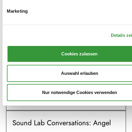
Marketing
2023
Details ze
Kampf um Augsburg - Eine
Wrestlingshow
Cookies zulassen
All2gethernow & Okhiogbe
Auswahl erlauben
Omonblanks Omonhinmin: Sound
Nur notwendige Cookies verwenden
Lab for Fluid Ways of Knowing
Sound Lab Conversations: Angel