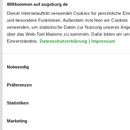
Cem Haus
Willkommen auf augsburg.de
Augsburg e. V
Dieser Internetauftritt verwendet Cookies für persönliche Ein
und besondere Funktionen. Außerdem möchten wir Cookies
verwenden, um statistische Daten zur Nutzung unseres Ang
über das Web-Tool Matomo zu sammeln. Dafür bitten wir um 
Einverständnis.
Datenschutzerklärung
|
Impressum
Einwilligungsauswahl
Alevitisches Kulturzentrum und Cem Haus Augsburg e.
Notwendig
V. (aleviten-augsburg.de)
Präferenzen
Mitwirkungen
Statistiken
Marketing
2024