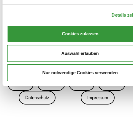
Turnfest
Details ze
Cookies zulassen
Auswahl erlauben
Nur notwendige Cookies verwenden
Archiv
Kontakt
Presse
Danke!
Datenschutz
Impressum