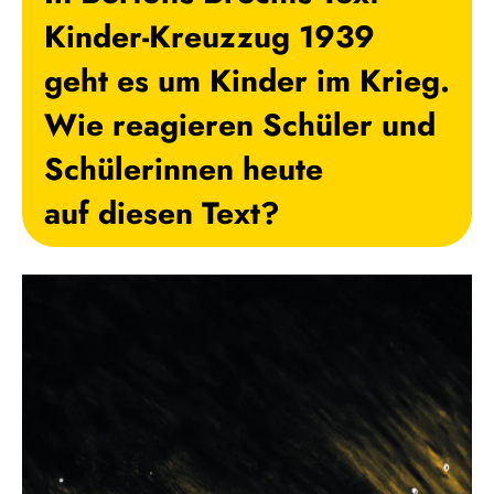
Kinder-Kreuzzug 1939
geht es um Kinder im Krieg.
Wie reagieren Schüler und
Schülerinnen heute
auf diesen Text?