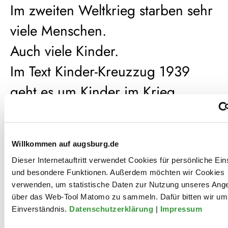
Im zweiten Weltkrieg starben sehr
viele Menschen.
Auch viele Kinder.
Im Text Kinder-Kreuzzug 1939
geht es um Kinder im Krieg.
Sie sind alleine.
Sie versuchen zu überleben.
Willkommen auf augsburg.de
Und sie suchen einen Ort, wo sie
Dieser Internetauftritt verwendet Cookies für persönliche Ein
sicher sind.
und besondere Funktionen. Außerdem möchten wir Cookies
verwenden, um statistische Daten zur Nutzung unseres Ang
über das Web-Tool Matomo zu sammeln. Dafür bitten wir um 
Was denken Augsburger
Einverständnis.
Datenschutzerklärung
|
Impressum
Jugendliche heute