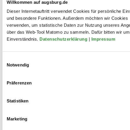
Willkommen auf augsburg.de
Dieser Internetauftritt verwendet Cookies für persönliche Ein
und besondere Funktionen. Außerdem möchten wir Cookies
verwenden, um statistische Daten zur Nutzung unseres Ang
Barrierefreie Toilette
über das Web-Tool Matomo zu sammeln. Dafür bitten wir um 
Der Großteil unserer Spielorte verfügt über eine
Einverständnis.
Datenschutzerklärung
|
Impressum
barrierefreie Toilette (ohne Pflegeliege). Diese
Spielorte sind mit diesem Icon gekennzeichnet. Die
Ausstattung der Toiletten unterscheidet sich.
Einwilligungsauswahl
Genauere Informationen dazu findet ihr bei den
Notwendig
Spielorten
und in den
FAQ
.
Präferenzen
Statistiken
Early Boarding
Bei allen kostenpflichtigen Veranstaltungen bieten wir
Marketing
ein Early Boarding an. Dies ermöglicht einen früheren
Einlass für Personen, die auf einen bestimmten