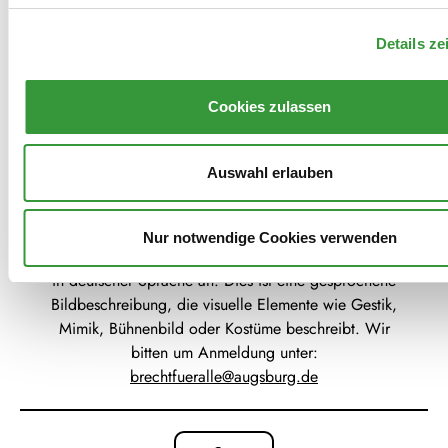
Sitzplatz angewiesen sind oder einen entspannteren
Einlass benötigen. Mehr dazu in unseren
FAQ
.
Details ze
Cookies zulassen
Auswahl erlauben
Audiodeskription
Bei Veranstaltungen, die mit diesem Icon
Nur notwendige Cookies verwenden
gekennzeichnet sind, bieten wir eine Audiodeskription
in deutscher Sprache an.
Dies ist eine gesprochene
Bildbeschreibung, die visuelle Elemente wie Gestik,
Mimik, Bühnenbild oder Kostüme beschreibt. Wir
bitten um Anmeldung unter:
brechtfueralle@augsburg.de